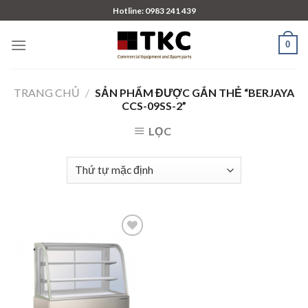
Skip
Hotline: 0983 241 439
to
content
0
TRANG CHỦ
/
SẢN PHẨM ĐƯỢC GẮN THẺ “BERJAYA
CCS-09SS-2”
LỌC
Add to
wishlist