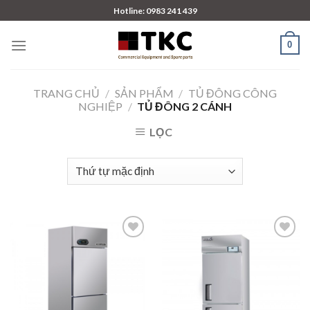
Skip
Hotline: 0983 241 439
to
content
0
TRANG CHỦ
/
SẢN PHẨM
/
TỦ ĐÔNG CÔNG
NGHIỆP
/
TỦ ĐÔNG 2 CÁNH
LỌC
Add to
Add to
wishlist
wishlist