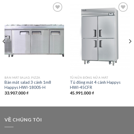
Add to
Add to
wishlist
wishlist
BÀN MÁT SALAD, PIZZA
TỦ NỬA ĐÔNG NỬA MÁT
Bàn mát salad 3 cánh 1m8
Tủ đông mát 4 cánh Happys
Happys HWI-1800S-H
HWI-45CFR
33.907.000
₫
45.991.000
₫
VỀ CHÚNG TÔI