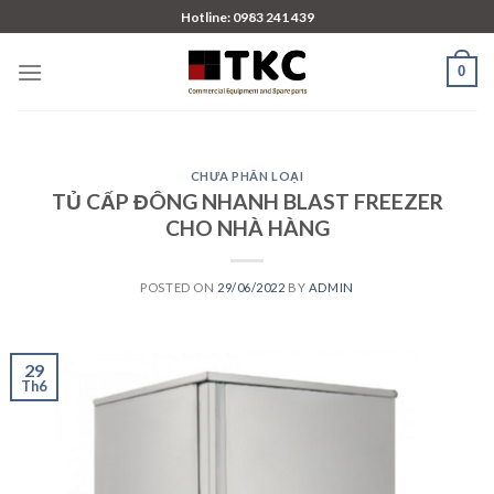
Skip
Hotline: 0983 241 439
to
content
0
CHƯA PHÂN LOẠI
TỦ CẤP ĐÔNG NHANH BLAST FREEZER
CHO NHÀ HÀNG
POSTED ON
29/06/2022
BY
ADMIN
29
Th6