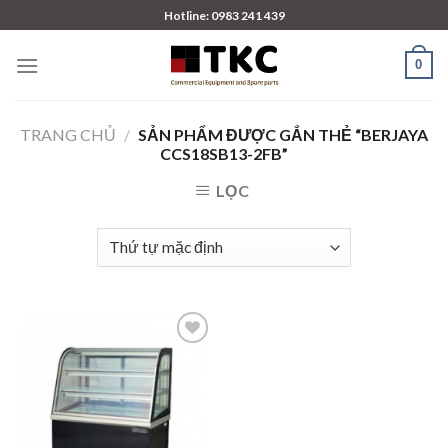
Skip
Hotline: 0983 241 439
to
content
0
TRANG CHỦ
/
SẢN PHẨM ĐƯỢC GẮN THẺ “BERJAYA
CCS18SB13-2FB”
LỌC
Add to
wishlist