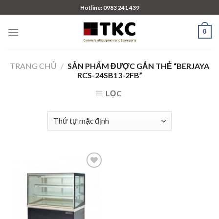
Skip
Hotline: 0983 241 439
to
content
0
TRANG CHỦ
/
SẢN PHẨM ĐƯỢC GẮN THẺ “BERJAYA
RCS-24SB13-2FB”
LỌC
Add to
wishlist