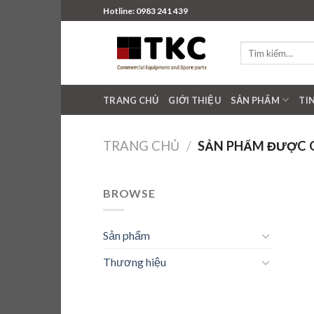
Skip
Hotline: 0983 241 439
to
content
Tìm
kiếm:
TRANG CHỦ
GIỚI THIỆU
SẢN PHẨM
TI
TRANG CHỦ
/
SẢN PHẨM ĐƯỢC G
BROWSE
Sản phẩm
Thương hiệu