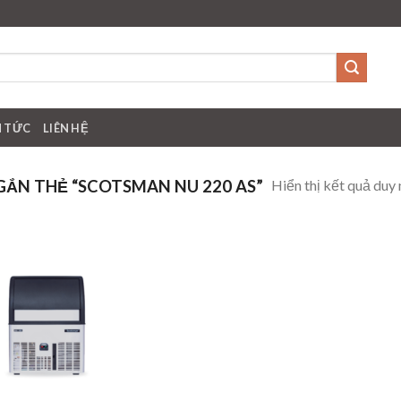
N TỨC
LIÊN HỆ
Hiển thị kết quả duy 
ẮN THẺ “SCOTSMAN NU 220 AS”
Add to
wishlist