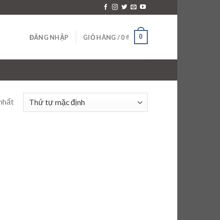
0
ĐĂNG NHẬP
GIỎ HÀNG /
0
₫
nhất