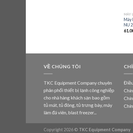
MÁY 
Máy 
NU 2
61.0
VỀ CHÚNG TÔI
CH
TKC Equipment Company chuyên
Điều
phân phối thiết bị lạnh công nghiệp
Chín
cho nhà hàng khách sạn bao gồm
Chín
tủ mát, tủ đông, tủ trưng bày, máy
Chín
làm đá viên, blast freezer...
Copyright 2026 ©
TKC Equipment Company