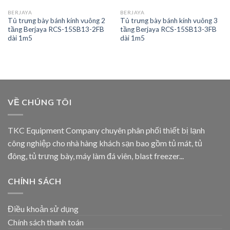
BERJAYA
BERJAYA
Tủ trưng bày bánh kính vuông 2
Tủ trưng bày bánh kính vuông 3
tầng Berjaya RCS-15SB13-2FB
tầng Berjaya RCS-15SB13-3FB
dài 1m5
dài 1m5
VỀ CHÚNG TÔI
TKC Equipment Company chuyên phân phối thiết bị lạnh
công nghiệp cho nhà hàng khách sạn bao gồm tủ mát, tủ
đông, tủ trưng bày, máy làm đá viên, blast freezer...
CHÍNH SÁCH
Điều khoản sử dụng
Chính sách thanh toán