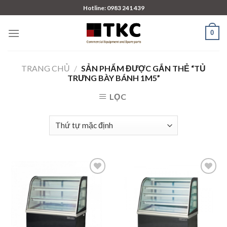
Skip
Hotline: 0983 241 439
to
content
0
TRANG CHỦ
/
SẢN PHẨM ĐƯỢC GẮN THẺ “TỦ
TRƯNG BÀY BÁNH 1M5”
LỌC
Add to
Add to
wishlist
wishlist