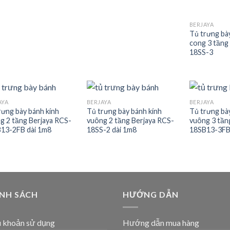
BERJAYA
Tủ trưng bà
cong 3 tầng
18SS-3
AYA
BERJAYA
BERJAYA
Add to
Add to
rưng bày bánh kính
Tủ trưng bày bánh kính
Tủ trưng bà
wishlist
wishlist
g 2 tầng Berjaya RCS-
vuông 2 tầng Berjaya RCS-
vuông 3 tần
13-2FB dài 1m8
18SS-2 dài 1m8
18SB13-3FB
ÍNH SÁCH
HƯỚNG DẪN
 khoản sử dụng
Hướng dẫn mua hàng