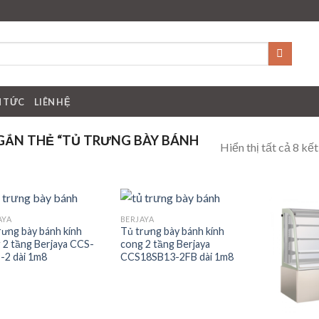
N TỨC
LIÊN HỆ
ẮN THẺ “TỦ TRƯNG BÀY BÁNH
Hiển thị tất cả 8 kế
AYA
BERJAYA
Add to
Add to
rưng bày bánh kính
Tủ trưng bày bánh kính
wishlist
wishlist
 2 tầng Berjaya CCS-
cong 2 tầng Berjaya
-2 dài 1m8
CCS18SB13-2FB dài 1m8