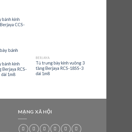
y bánh kính
 Berjaya CCS-
BERJAYA
Add to
Add to
Tủ trưng bày kính vuông 3
y bánh kính
wishlist
wishlist
tầng Berjaya RCS-18SS-3
g Berjaya RCS-
dài 1m8
 dài 1m8
MẠNG XÃ HỘI