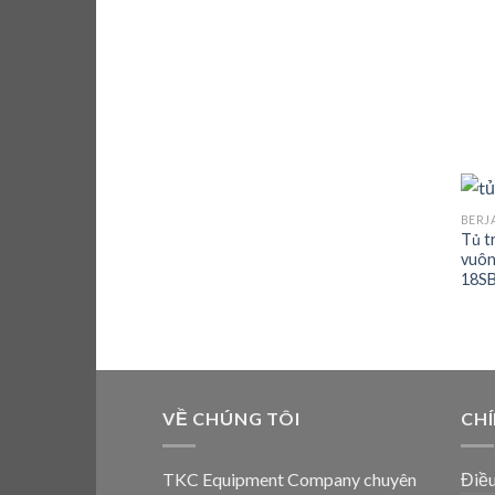
BERJ
Tủ t
vuôn
18SB
VỀ CHÚNG TÔI
CH
TKC Equipment Company chuyên
Điều