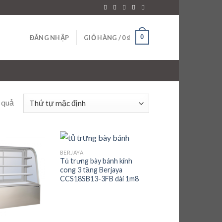
0
ĐĂNG NHẬP
GIỎ HÀNG /
0
₫
t quả
BERJAYA
Add to
Add to
Tủ trưng bày bánh kính
wishlist
wishlist
cong 3 tầng Berjaya
CCS18SB13-3FB dài 1m8