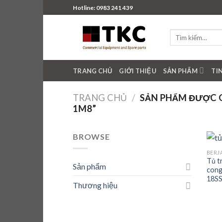
Skip
Hotline: 0983 241 439
to
content
Tìm
kiếm:
TRANG CHỦ
GIỚI THIỆU
SẢN PHẨM
TI
TRANG CHỦ
/
SẢN PHẨM ĐƯỢC G
1M8”
BROWSE
BERJ
Tủ t
Sản phẩm
cong
18SS
Thương hiệu