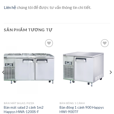
Liên hệ
chúng tôi để được tư vấn thông tin chi tiết.
SẢN PHẨM TƯƠNG TỰ
Add to
Add to
wishlist
wishlist
BÀN MÁT SALAD, PIZZA
BÀN ĐÔNG 1 CÁNH
Bàn mát salad 2 cánh 1m2
Bàn đông 1 cánh 900 Happys
Happys HWA-1200S-F
HWI-900TF