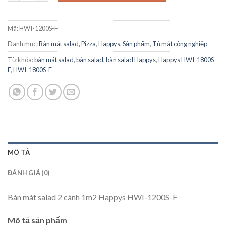
Mã:
HWI-1200S-F
Danh mục:
Bàn mát salad, Pizza
,
Happys
,
Sản phẩm
,
Tủ mát công nghiệp
Từ khóa:
bàn mát salad
,
bàn salad
,
bàn salad Happys
,
Happys HWI-1800S-
F
,
HWI-1800S-F
MÔ TẢ
ĐÁNH GIÁ (0)
Bàn mát salad 2 cánh 1m2 Happys HWI-1200S-F
Mô tả sản phẩm