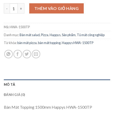
Bàn Mát Topping 1500mm Happys HWA-1500TP số lượng
THÊM VÀO GIỎ HÀNG
Mã:
HWA-1500TP
Danh mục:
Bàn mát salad, Pizza
,
Happys
,
Sản phẩm
,
Tủ mát công nghiệp
Từ khóa:
bàn mát pizza
,
bàn mát topping
,
Happys HWA-1500TP
MÔ TẢ
ĐÁNH GIÁ (0)
Bàn Mát Topping 1500mm Happys HWA-1500TP