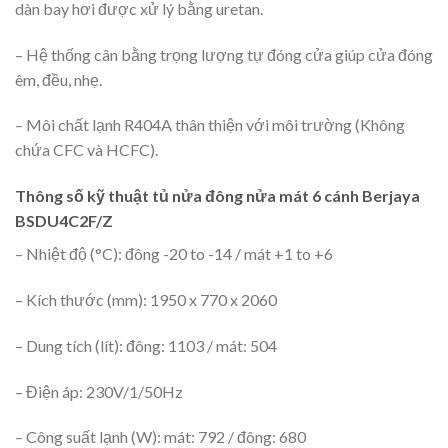
dàn bay hơi được xử lý bằng uretan.
– Hệ thống cân bằng trọng lượng tự đóng cửa giúp cửa đóng
êm, đều, nhẹ.
– Môi chất lạnh R404A thân thiện với môi trường (Không
chứa CFC và HCFC).
Thông số kỹ thuật tủ nửa đông nửa mát 6 cánh Berjaya
BSDU4C2F/Z
– Nhiệt độ (°C): đông -20 to -14 / mát +1 to +6
– Kích thước (mm): 1950 x 770 x 2060
– Dung tích (lít): đông: 1103 / mát: 504
– Điện áp: 230V/1/50Hz
– Công suất lạnh (W): mát: 792 / đông: 680