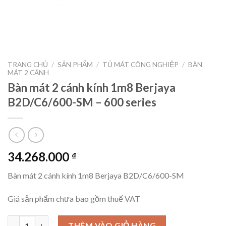
TRANG CHỦ
/
SẢN PHẨM
/
TỦ MÁT CÔNG NGHIỆP
/
BÀN
MÁT 2 CÁNH
Bàn mát 2 cánh kính 1m8 Berjaya
B2D/C6/600-SM – 600 series
34.268.000
₫
Bàn mát 2 cánh kính 1m8 Berjaya B2D/C6/600-SM
Giá sản phẩm chưa bao gồm thuế VAT
Bàn mát 2 cánh kính 1m8 Berjaya B2D/C6/600-SM - 600 series số
THÊM VÀO GIỎ HÀNG