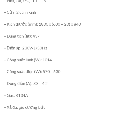
– Nhiệt độ (°C): +1 – +6
– Cửa: 2 cánh kính
– Kích thước (mm): 1800 x (600 + 20) x 840
– Dung tích (lít): 437
– Điện áp: 230V/1/50Hz
– Công suất lạnh (W): 1014
– Công suất điện (W): 570 – 630
– Dòng điện (A): 3.8 – 4.2
– Gas: R134A
– Xả đá: gió cưỡng bức