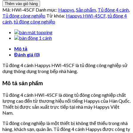
đông
Thêm vào giỏ hàng
4
Mã:
HWI-45CF
Danh mục:
Happys
,
Sản phẩm
,
Tủ đông 4 cánh
,
cánh
Tủ đông công nghiệp
Từ khóa:
Happys HWI-45CF
,
tủ đông 4
Happys
cánh
,
tủ đông công nghiệp
HWI-
45CF
số
lượng
Mô tả
Đánh giá (0)
Tủ đông 4 cánh Happys HWI-45CF là tủ đông công nghiệp sử
dụng thông dụng trong bếp nhà hàng.
Mô tả sản phẩm
Tủ đông 4 cánh HWI-45CF là dòng tủ đông công nghiệp chất
lượng cao đến từ thương hiệu nổi tiếng Happys của Hàn Quốc.
Thiết bị được sản xuất trực tiếp tại nhà máy Happys Việt
Nam.
Tủ đông công nghiệp là một thiết bị không thể thiếu trong nhà
hàng, khách sạn, quán ăn. Tủ đông 4 cánh Happys được công ty