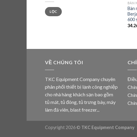
BÀN 
Bàn 
Giá
Giá
LỌC
thấp
cao
Berj
nhất
nhất
600 
34.2
VỀ CHÚNG TÔI
CH
TKC Equipment Company chuyên
Điều
phân phối thiết bị lạnh công nghiệp
Chín
cho nhà hàng khách sạn bao gồm
Chín
tủ mát, tủ đông, tủ trưng bày, máy
Chín
làm đá viên, blast freezer...
Copyright 2026 ©
TKC Equipment Company