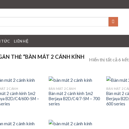
N TỨC
LIÊN HỆ
ẮN THẺ “BÀN MÁT 2 CÁNH KÍNH
Hiển thị tất cả 6 kế
MÁT 2 CÁNH
BÀN MÁT 2 CÁNH
BÀN MÁT 2 C
Add to
Add to
mát 2 cánh kính 1m2
Bàn mát 2 cánh kính 1m2
Bàn mát 2 c
wishlist
wishlist
aya B2D/C4/600-SM –
Berjaya B2D/C4/7-SM – 700
Berjaya B2
series
series
600 series