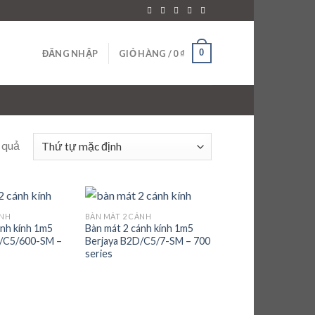
0
ĐĂNG NHẬP
GIỎ HÀNG /
0
₫
t quả
ÁNH
BÀN MÁT 2 CÁNH
Add to
Add to
ánh kính 1m5
Bàn mát 2 cánh kính 1m5
wishlist
wishlist
D/C5/600-SM –
Berjaya B2D/C5/7-SM – 700
series