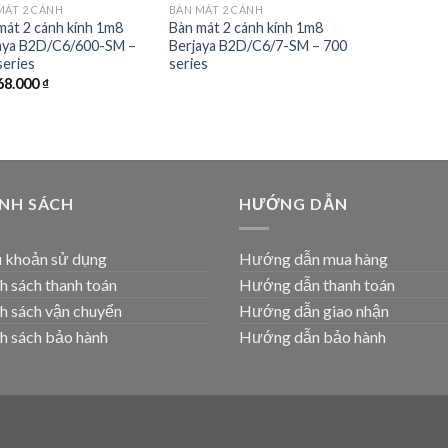
MÁT 2 CÁNH
BÀN MÁT 2 CÁNH
Add to
Add to
mát 2 cánh kính 1m8
Bàn mát 2 cánh kính 1m8
wishlist
wishlist
aya B2D/C6/600-SM –
Berjaya B2D/C6/7-SM – 700
series
series
68.000
₫
ÍNH SÁCH
HƯỚNG DẪN
 khoản sử dụng
Hướng dẫn mua hàng
h sách thanh toán
Hướng dẫn thanh toán
h sách vận chuyển
Hướng dẫn giao nhận
h sách bảo hành
Hướng dẫn bảo hành