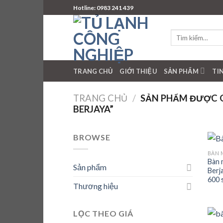
Skip
Hotline: 0983 241 439
to
content
Tìm
kiếm:
TRANG CHỦ
GIỚI THIỆU
SẢN PHẨM
TI
TRANG CHỦ
/
SẢN PHẨM ĐƯỢC G
BERJAYA”
BROWSE
BÀN 
Bàn 
Sản phẩm
Berj
600 
Thương hiệu
LỌC THEO GIÁ