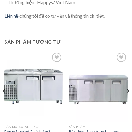
– Thương hiệu : Happys/ Viêt Nam
Liên hệ
chúng tôi để có tư vấn và thông tin chi tiết.
SẢN PHẨM TƯƠNG TỰ
Add to
Add to
wishlist
wishlist
BÀN MÁT SALAD, PIZZA
SẢN PHẨM
Bàn mát salad 2 cánh 1m2
Bàn đông 3 cánh 1m8 Happys