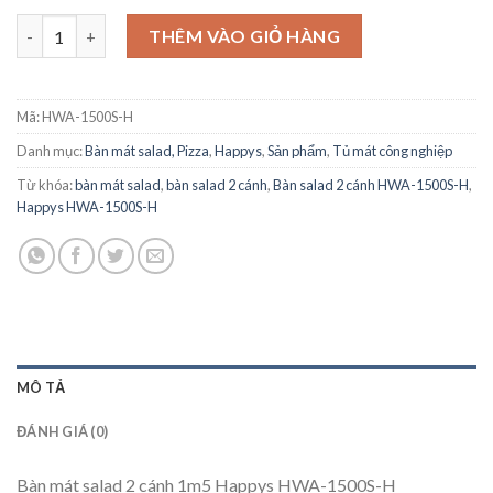
Bàn mát salad 2 cánh 1m5 Happys HWA-1500S-H số lượng
THÊM VÀO GIỎ HÀNG
Mã:
HWA-1500S-H
Danh mục:
Bàn mát salad, Pizza
,
Happys
,
Sản phẩm
,
Tủ mát công nghiệp
Từ khóa:
bàn mát salad
,
bàn salad 2 cánh
,
Bàn salad 2 cánh HWA-1500S-H
,
Happys HWA-1500S-H
MÔ TẢ
ĐÁNH GIÁ (0)
Bàn mát salad 2 cánh 1m5 Happys HWA-1500S-H